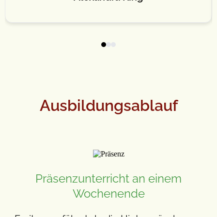
geschlossen habe 🤣😂🤣🤣🤣 Ich bin
LiBRAfiziert ❣️❣️❣️
Ausbildungsablauf
Präsenzunterricht an einem
Wochenende