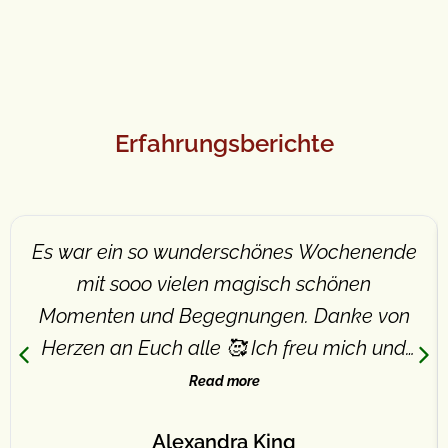
Erfahrungsberichte
Es war ein so wunderschönes Wochenende
mit sooo vielen magisch schönen
Momenten und Begegnungen. Danke von
Herzen an Euch alle 🥰 Ich freu mich und
kannst kaum erwarten, LiBRA in die Welt
Read more
zu tragen. Sogar mit allen Äffchen, die ich
Alexandra King
nach 3 Tagen tatsächlich ins Herz